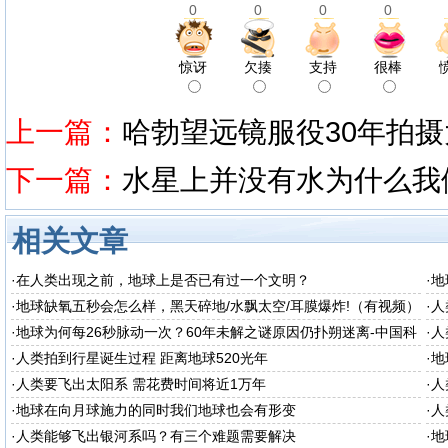
0
0
0
0
惊讶
欠揍
支持
很棒
上一篇：
哈勃望远镜服役30年拍
下一篇：
水星上并没有水为什么我
相关文章
·
在人类出现之前，地球上是否已有过一个文明？
·
地
·
地球缺氧五秒会怎么样，黑天碎地/水飘太空/耳膜爆炸!（有视频）
·
人
·
地球为何每26秒脉动一次？60年未解之谜原因仍扑朔迷离-中国科
·
人
普网
·
人类拍到行星诞生过程 距离地球520光年
·
地
·
人类要飞出太阳系 需花费时间将近1万年
·
人
·
地球在向月球施力的同时我们地球也会有形变
·
人
·
人类能够飞出银河系吗？有三个难题需要解决
·
地