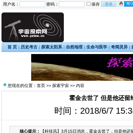
用户名：
密码：
保存
首 页
|
历史考古
|
探索太阳系
|
自然地理
|
生命与医学
|
奇闻灵异
|
您现在的位置：
首页
>>
探索宇宙
>> 内容
霍金去世了 但是他还留
时间：2018/6/7 15:
核心提示：
【科技讯】3月15日消息，霍金去世了，但是他