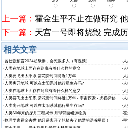
惊讶
欠揍
支持
很棒
上一篇：
霍金生平不止在做研究 
下一篇：
天宫一号即将烧毁 完成
相关文章
·
曾仕强预言2024超级惨，会死很多人（有视频）
·
人
·
人类在地球上面存在到底有着什么样的意义
·
人
·
人类要飞出太阳系 需花费时间将近1万年
·
人
·
人类离开地球 可以在太阳系其他行星生存吗?
·
人
·
人类在地球上面存在到底有着什么样的意义
·
人
·
人类要飞出太阳系 需花费时间将近1万年 - 宇宙探索 - 虎视探秘
·
人
·
人类离开地球 可以在太阳系其他行星生存吗?
·
人
·
人类60年来的探月工程揭示 月球背面幔源物质
·
霍
·
物理学家霍金去世 他只是离开了轮椅去了他爱的浩瀚星辰！
·
宇
·
霍金去世——爱因斯坦后最伟大科学家陨落
·
人