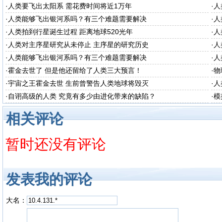
·
人类要飞出太阳系 需花费时间将近1万年
·
人
·
人类能够飞出银河系吗？有三个难题需要解决
·
人
·
人类拍到行星诞生过程 距离地球520光年
·
人
·
人类对主序星研究从未停止 主序星的研究历史
·
人
·
人类能够飞出银河系吗？有三个难题需要解决
·
人
·
霍金去世了 但是他还留给了人类三大预言！
·
物
·
宇宙之王霍金去世 生前曾警告人类地球将毁灭
·
人
·
自诩高级的人类 究竟有多少由进化带来的缺陷？
·
模
相关评论
暂时还没有评论
发表我的评论
大名：