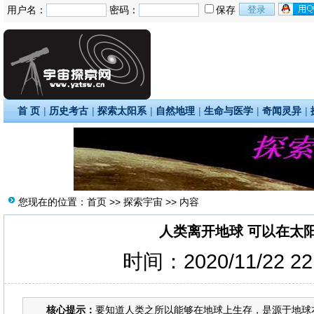
用户名：
密码：
保存
首 页
|
历史考古
|
探索太阳系
|
自然地理
|
生命与医学
|
奇闻灵异
|
您现在的位置：
首页
>>
探索宇宙
>> 内容
人类离开地球 可以在太
时间：2020/11/22 2
核心提示：
要知道人类之所以能够在地球上生存，是源于地球