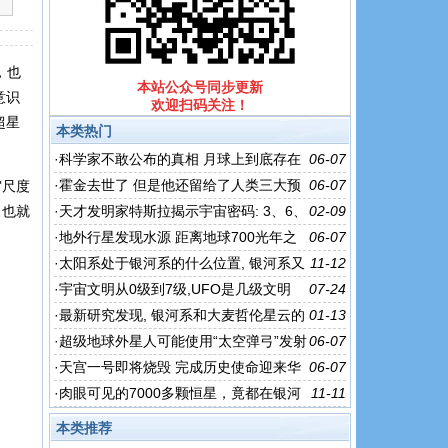
，也
本站公众号同步更新
意识
欢迎扫码关注！
超星
本类热门
·
科学家不敢公布的真相 月球上到底存在
06-07
生命吗？
·
霍金去世了 但是他还留给了人类三大预
06-07
宙尺度
言！
，也就
·
天才发明家特斯拉揭示宇宙密码: 3、6、
02-09
9就是万物真相
·
地外行星发现水源 距离地球700光年之
06-07
外！
·
太阳系处于银河系的什么位置, 银河系又
11-12
处于宇宙中的什么位置?
·
宇宙文明从0级到7级,UFO是几级文明
07-24
（有视频）
·
最新研究发现, 银河系和大麦哲伦星云的
01-13
史诗级合并, 或已经开始
·
超级地球外星人可能使用“太空弹弓”发射
06-07
航天器
·
天宫一号即将烧毁 完成历史使命迎来华
06-07
丽谢幕！
·
肉眼可见的7000多颗恒星，竟都在银河
11-11
系之内，真实的宇宙有多大？
本类推荐