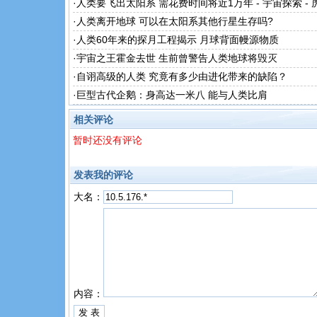
·
人类要飞出太阳系 需花费时间将近1万年 - 宇宙探索 -
·
人类离开地球 可以在太阳系其他行星生存吗?
·
人类60年来的探月工程揭示 月球背面幔源物质
·
宇宙之王霍金去世 生前曾警告人类地球将毁灭
·
自诩高级的人类 究竟有多少由进化带来的缺陷？
·
巨型古代企鹅：身高达一米八 能与人类比肩
相关评论
暂时还没有评论
发表我的评论
大名：
内容：