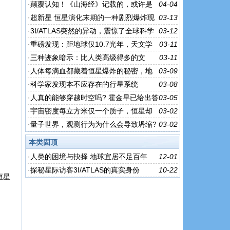
·
颠覆认知！《山海经》记载的，或许是
04-04
另一个地球？
·
超新星 恒星演化末期的一种剧烈爆炸现
03-13
象，能瞬间释放巨大能量
·
3I/ATLAS突然的异动，震惊了全球科学
03-12
界，外星科技离我们这么近？
·
重磅发现：距地球仅10.7光年，天文学
03-11
家发现一颗疑似宜居的行星
·
三种迹象暗示：比人类高级得多的文
03-11
明，或许真存在！
·
人体每滴血都藏着恒星爆炸的秘密，地
03-09
球磁场竟是宇宙最稀有护盾?
·
科学家发现本不应存在的行星系统
03-08
·
人真的能够穿越时空吗? 霍金早已给出答
03-05
案，只是很多人不敢承认
·
宇宙密度每立方米仅一个质子，恒星却
03-02
为何还能疯狂诞生?
·
量子世界，观测行为为什么会导致坍缩?
03-02
本类固顶
·
人类的困境与抉择 地球宜居不足百年
12-01
·
探秘星际访客3I/ATLAS的真实身份
10-22
恒星