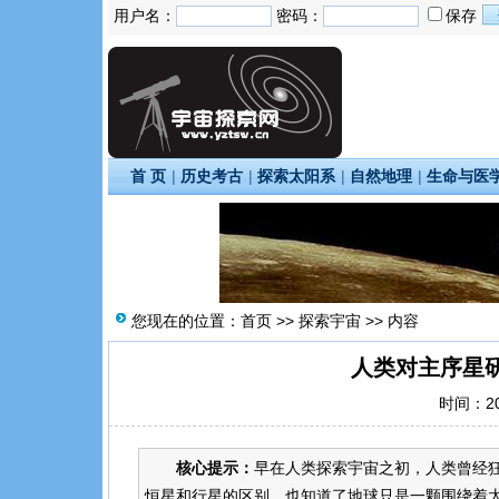
用户名：
密码：
保存
首 页
|
历史考古
|
探索太阳系
|
自然地理
|
生命与医
您现在的位置：
首页
>>
探索宇宙
>> 内容
人类对主序星
时间：202
核心提示：
早在人类探索宇宙之初，人类曾经狂
恒星和行星的区别，也知道了地球只是一颗围绕着太