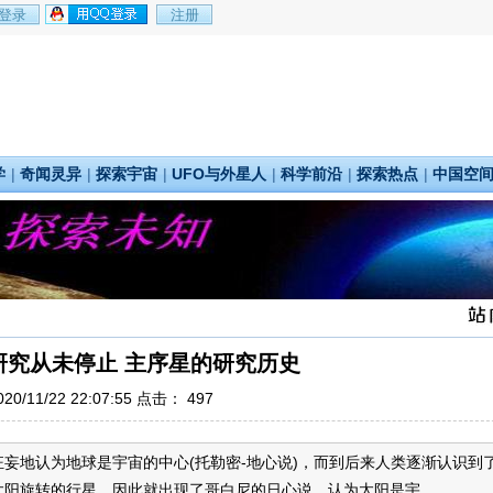
学
|
奇闻灵异
|
探索宇宙
|
UFO与外星人
|
科学前沿
|
探索热点
|
中国空
研究从未停止 主序星的研究历史
0/11/22 22:07:55 点击：
497
妄地认为地球是宇宙的中心(托勒密-地心说)，而到后来人类逐渐认识到
阳旋转的行星，因此就出现了哥白尼的日心说，认为太阳是宇...