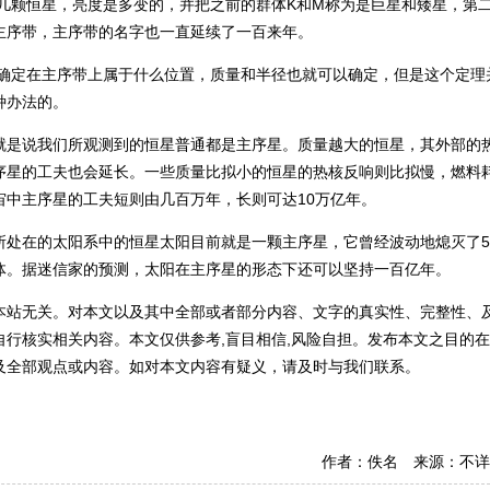
那几颗恒星，亮度是多变的，并把之前的群体K和M称为是巨星和矮星，第
主序带，主序带的名字也一直延续了一百来年。
后确定在主序带上属于什么位置，质量和半径也就可以确定，但是这个定理
种办法的。
就是说我们所观测到的恒星普通都是主序星。质量越大的恒星，其外部的
序星的工夫也会延长。一些质量比拟小的恒星的热核反响则比拟慢，燃料
中主序星的工夫短则由几百万年，长则可达10万亿年。
所处在的太阳系中的恒星太阳目前就是一颗主序星，它曾经波动地熄灭了5
体。据迷信家的预测，太阳在主序星的形态下还可以坚持一百亿年。
本站无关。对本文以及其中全部或者部分内容、文字的真实性、完整性、
行核实相关内容。本文仅供参考,盲目相信,风险自担。发布本文之目的
及全部观点或内容。如对本文内容有疑义，请及时与我们联系。
作者：佚名 来源：不详