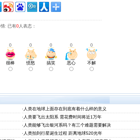
情: 已有
0
人表态：
0
0
0
0
0
很棒
愤怒
搞笑
恶心
不解
·
人类在地球上面存在到底有着什么样的意义
·
人类要飞出太阳系 需花费时间将近1万年
·
人类能够飞出银河系吗？有三个难题需要解决
·
人类拍到行星诞生过程 距离地球520光年