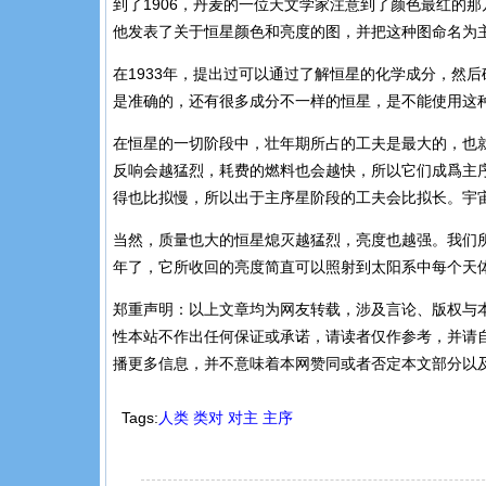
到了1906，丹麦的一位天文学家注意到了颜色最红的
他发表了关于恒星颜色和亮度的图，并把这种图命名为
在1933年，提出过可以通过了解恒星的化学成分，然
是准确的，还有很多成分不一样的恒星，是不能使用这
在恒星的一切阶段中，壮年期所占的工夫是最大的，也
反响会越猛烈，耗费的燃料也会越快，所以它们成爲主
得也比拟慢，所以出于主序星阶段的工夫会比拟长。宇宙
当然，质量也大的恒星熄灭越猛烈，亮度也越强。我们
年了，它所收回的亮度简直可以照射到太阳系中每个天
郑重声明：以上文章均为网友转载，涉及言论、版权与
性本站不作出任何保证或承诺，请读者仅作参考，并请自
播更多信息，并不意味着本网赞同或者否定本文部分以
Tags:
人类
类对
对主
主序