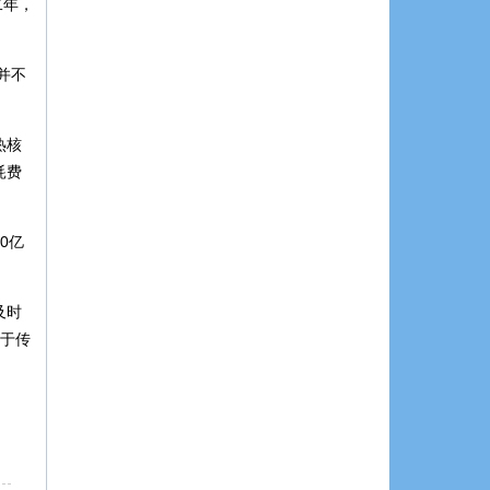
二年，
并不
热核
耗费
0亿
及时
在于传