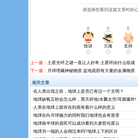
请选择您看到这篇文章时的心
0
0
0
惊讶
欠揍
支持
上一篇：
土星光环之谜一直让人好奇 土星环由什么组成
下一篇：
月球埋藏神秘物质 盆地底部有大量的金属物质
相关文章
·
在人类出现之前，地球上是否已有过一个文明？
·
地球缺氧五秒会怎么样，黑天碎地/水飘太空/耳膜爆炸!
·
人类在地球上面存在到底有着什么样的意义
·
地球在向月球施力的同时我们地球也会有形变
·
地球南半球的居民可以成功看到大麦哲伦星云
·
地球另一端的人会倒过来吗?地球上下的区分