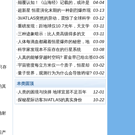
·
颠覆认知！《山海经》记载的，或许是
04-04
另一个地球？
·
超新星 恒星演化末期的一种剧烈爆炸现
03-13
象，能瞬间释放巨大能量
·
3I/ATLAS突然的异动，震惊了全球科学
03-12
界，外星科技离我们这么近？
·
重磅发现：距地球仅10.7光年，天文学
03-11
家发现一颗疑似宜居的行星
·
三种迹象暗示：比人类高级得多的文
03-11
明，或许真存在！
·
人体每滴血都藏着恒星爆炸的秘密，地
03-09
球磁场竟是宇宙最稀有护盾?
·
科学家发现本不应存在的行星系统
03-08
·
人真的能够穿越时空吗? 霍金早已给出答
03-05
案，只是很多人不敢承认
·
宇宙密度每立方米仅一个质子，恒星却
03-02
只存
为何还能疯狂诞生?
·
量子世界，观测行为为什么会导致坍缩?
03-02
本类固顶
的其
·
人类的困境与抉择 地球宜居不足百年
12-01
·
探秘星际访客3I/ATLAS的真实身份
10-22
抛射
后产