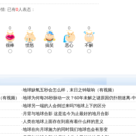
情: 已有
0
人表态：
0
0
0
0
0
很棒
愤怒
搞笑
恶心
不解
·
地球缺氧五秒会怎么样，末日之钟敲响（有视频）
（有视频）
·
地球为何每26秒脉动一次？60年未解之谜原因仍扑朔迷离-
普网
·
地球另一端的人会倒过来吗?地球上下的区分
·
月背与地球合影 这是迄今为止最好的地月合影
·
人类在地球上面存在到底有着什么样的意义
·
地球在向月球施力的同时我们地球也会有形变