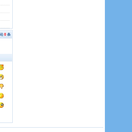
评论
0
条