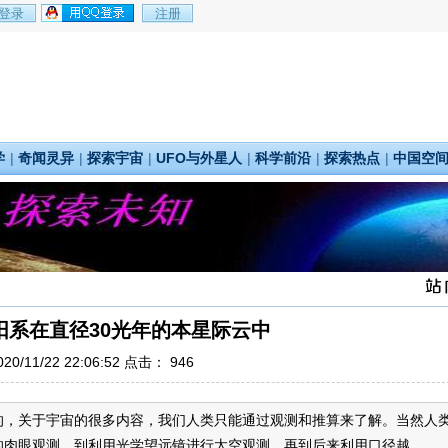
学
|
奇闻灵异
|
探索宇宙
|
UFO与外星人
|
科学前沿
|
探索热点
|
中国空
阳系在直径30光年的本星际云中
0/11/22 22:06:52 点击：
946
的，关于宇宙的很多内容，我们人类只能通过观测和推算来了解。当然人
肉眼观测，到利用光学望远镜进行太空观测，再到后来利用口径越...