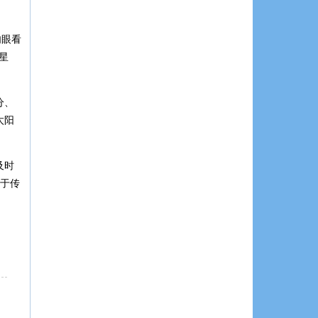
肉眼看
星
分、
太阳
及时
在于传