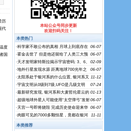
经历
本站公众号同步更新
现代
欢迎扫码关注！
本类热门
·
科学家不敢公布的真相 月球上到底存在
06-07
温度
生命吗？
·
霍金去世了 但是他还留给了人类三大预
06-07
者国
言！
·
天才发明家特斯拉揭示宇宙密码: 3、6、
02-09
9就是万物真相
·
地外行星发现水源 距离地球700光年之
06-07
外！
·
太阳系处于银河系的什么位置, 银河系又
11-12
处于宇宙中的什么位置?
·
宇宙文明从0级到7级,UFO是几级文明
07-24
（有视频）
·
最新研究发现, 银河系和大麦哲伦星云的
01-13
史诗级合并, 或已经开始
·
超级地球外星人可能使用“太空弹弓”发射
06-07
航天器
·
天宫一号即将烧毁 完成历史使命迎来华
06-07
丽谢幕！
·
肉眼可见的7000多颗恒星，竟都在银河
11-11
系之内，真实的宇宙有多大？
本类推荐