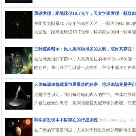
重磅发现：距地球仅10.7光年，天文学家发现一颗疑
在距离太阳系10.7光年的南方天区，一颗名为GJ 8
大发现：距离地球仅10.7光年，科学家探测到一颗可能适
三种迹象暗示：比人类高级得多的文明，或许真存在！
在浩瀚无垠的宇宙中，人类所居住的地球渺小得仿佛一
的存在。我们甚至可以进一步推断，宇宙中或许存在着比
人体每滴血都藏着恒星爆炸的秘密，地球磁场竟是宇宙
你是否意识到，我们每时每刻吸入的空气、在体内循环
片看似虚无的黑暗，实则隐藏着支配万物的奥秘。研究者
科学家发现本不应存在的行星系统
2026-03-08 点击：10
在广袤的宇宙空间里，人类对于行星系统的理解再次迎来