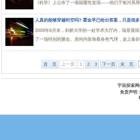
《科学》上公布了一项颠覆性发现——他们于银河系厚盘区
人真的能够穿越时空吗? 霍金早已给出答案，只是很
2009年6月末，剑桥大学的一处学术大厅内，场景显
了一场特别的聚会。房间内装饰着各色气球，桌上备好了
首 页
上一页
1
2
3
下一页
末 页
宇宙探索网
免责声明