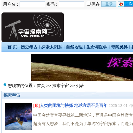
用户名：
密码：
保存
首 页
|
历史考古
|
探索太阳系
|
自然地理
|
生命与医学
|
奇闻灵异
|
您现在的位置：
首页
>>
探索宇宙
>> 列表
探索宇宙
[顶]
人类的困境与抉择 地球宜居不足百年
2025-12-01 
中国突然官宣要寻找第二颗地球，而且是中国突然官宣
超所有人想象。我们不是为了单纯的宇宙探索，而是为1