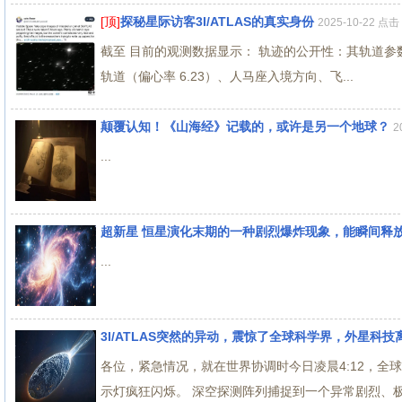
[顶]
探秘星际访客3I/ATLAS的真实身份
2025-10-22 点
截至 目前的观测数据显示： 轨迹的公开性：其轨道参数已由 NA
轨道（偏心率 6.23）、人马座入境方向、飞...
颠覆认知！《山海经》记载的，或许是另一个地球？
2
...
超新星 恒星演化末期的一种剧烈爆炸现象，能瞬间释
...
3I/ATLAS突然的异动，震惊了全球科学界，外星科
各位，紧急情况，就在世界协调时今日凌晨4:12，
示灯疯狂闪烁。 深空探测阵列捕捉到一个异常剧烈、极其