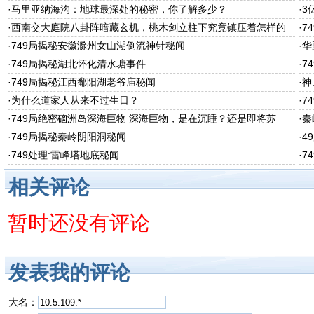
·
马里亚纳海沟：地球最深处的秘密，你了解多少？
·
3
·
西南交大庭院八卦阵暗藏玄机，桃木剑立柱下究竟镇压着怎样的
·
7
秘密呢
·
749局揭秘安徽滁州女山湖倒流神针秘闻
·
华
·
749局揭秘湖北怀化清水塘事件
·
7
·
749局揭秘江西鄱阳湖老爷庙秘闻
·
神
·
为什么道家人从来不过生日？
·
7
·
749局绝密硇洲岛深海巨物 深海巨物，是在沉睡？还是即将苏
·
秦
醒？
·
749局揭秘秦岭阴阳洞秘闻
·
4
·
749处理:雷峰塔地底秘闻
·
7
相关评论
暂时还没有评论
发表我的评论
大名：