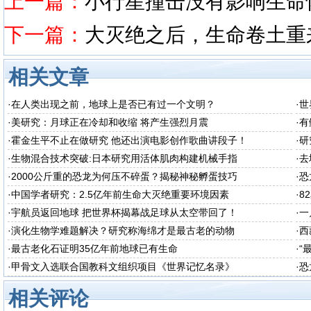
上一篇：
小行星撞击没有影响生命
下一篇：
大灭绝之后，生命卷土重
相关文章
·
在人类出现之前，地球上是否已有过一个文明？
·
世
·
美研究：月球正在冷却和收缩 将产生强烈月震
·
有
·
霍金生平不止在做研究 他还出演电影创作歌曲讲段子！
·
研
·
生物混合技术突破:日本研究用活体肌肉构建机械手指
·
去
·
2000公斤重的恐龙为何压不碎蛋？揭秘神秘孵蛋技巧
·
恐
·
中国学者研究：2.5亿年前生命大灭绝重要环境因素
·
8
·
宇航员返回地球 把世界杯揭幕战足球从太空带回了！
·
一
·
演化生物学难题解决？研究称海绵才是最古老的动物
·
西
·
最古老化石证明35亿年前地球已有生命
·
“
·
甲骨文入选联合国教科文组织项目《世界记忆名录》
·
恐
相关评论