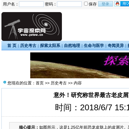
用户名：
密码：
保存
首 页
|
历史考古
|
探索太阳系
|
自然地理
|
生命与医学
|
奇闻灵异
|
您现在的位置：
首页
>>
历史考古
>> 内容
意外！研究称世界最古老皮屑
时间：2018/6/7 15
核心提示：
如图所示，这是1.25亿年前恐龙皮肤上的皮屑片