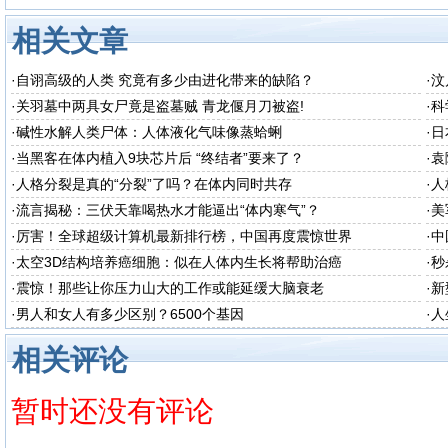
相关文章
·
自诩高级的人类 究竟有多少由进化带来的缺陷？
·
汶
·
关羽墓中两具女尸竟是盗墓贼 青龙偃月刀被盗!
·
科
·
碱性水解人类尸体：人体液化气味像蒸蛤蜊
·
日
·
当黑客在体内植入9块芯片后 “终结者”要来了？
·
袁
·
人格分裂是真的“分裂”了吗？在体内同时共存
·
人
·
流言揭秘：三伏天靠喝热水才能逼出“体内寒气”？
·
美
·
厉害！全球超级计算机最新排行榜，中国再度震惊世界
·
中
·
太空3D结构培养癌细胞：似在人体内生长将帮助治癌
·
秒
·
震惊！那些让你压力山大的工作或能延缓大脑衰老
·
新
·
男人和女人有多少区别？6500个基因
·
人
相关评论
暂时还没有评论