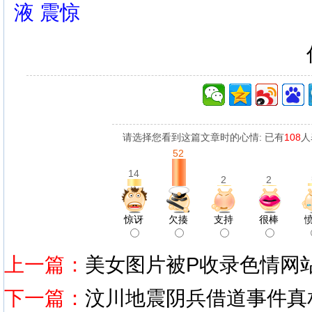
液
震惊
请选择您看到这篇文章时的心情: 已有
108
人
52
14
2
2
惊讶
欠揍
支持
很棒
上一篇：
美女图片被P收录色情网
下一篇：
汶川地震阴兵借道事件真相