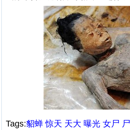
Tags:
貂蝉
惊天
天大
曝光
女尸