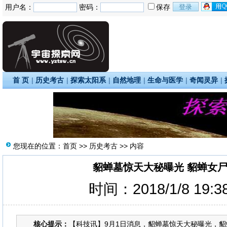
用户名：
密码：
保存
首 页
|
历史考古
|
探索太阳系
|
自然地理
|
生命与医学
|
奇闻灵异
|
您现在的位置：
首页
>>
历史考古
>> 内容
貂蝉墓惊天大秘曝光 貂蝉女
时间：2018/1/8 19:
核心提示：
【科技讯】9月1日消息，貂蝉墓惊天大秘曝光，貂