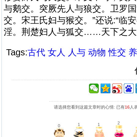
与鹅交。突厥先人与狼交。卫罗国
交。宋王氏妇与猴交。”还说:“临
淫。荆楚妇人与狐交……天下之大
Tags:
古代
女人
人与
动物
性交
请选择您看到这篇文章时的心情: 已有
16
人
2
1
1
0