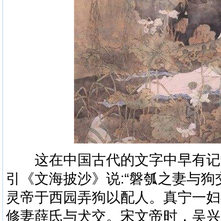
这在中国古代的文字中早有记
引《文海披沙》说:“磐瓠之妻与
灵帝于西园弄狗以配人。真宁一妇
修妻薛氏与犬交。宋文帝时，吴兴