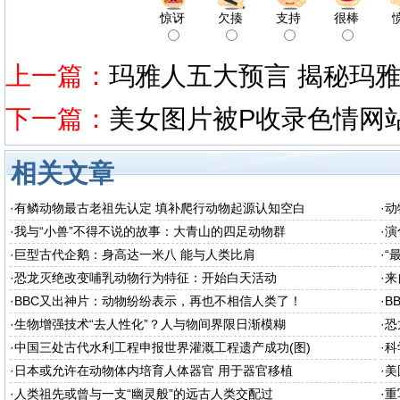
惊讶
欠揍
支持
很棒
上一篇：
玛雅人五大预言 揭秘玛
下一篇：
美女图片被P收录色情网
相关文章
·
有鳞动物最古老祖先认定 填补爬行动物起源认知空白
·
动
·
我与“小兽”不得不说的故事：大青山的四足动物群
·
演
·
巨型古代企鹅：身高达一米八 能与人类比肩
·
“
·
恐龙灭绝改变哺乳动物行为特征：开始白天活动
·
来
·
BBC又出神片：动物纷纷表示，再也不相信人类了！
·
B
·
生物增强技术“去人性化”？人与物间界限日渐模糊
·
恐
·
中国三处古代水利工程申报世界灌溉工程遗产成功(图)
·
科
·
日本或允许在动物体内培育人体器官 用于器官移植
·
美
·
人类祖先或曾与一支“幽灵般”的远古人类交配过
·
重