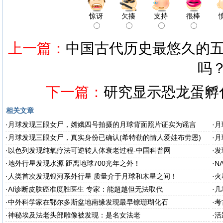
惊讶
欠揍
支持
很棒
上一篇：
中国古代历史最悠久的五
吗
下一篇：
研究显示恐龙蛋孵
相关文章
·
月球发现三眼女尸，嫦娥四号拍摄的月球背面照片证实为谣言
·
月
·
月球发现三眼女尸，真实身份已确认(希特勒的情人爱娃布劳恩)
·
月
·
以色列发现纯氧疗法可逆转人体衰老过程-中国科普网
·
发
·
地外行星发现水源 距离地球700光年之外！
·
N
·
人类首次发现银河系外行星 质量介于月球和木星之间！
·
火
·
AI诊断皮肤癌准度胜医生 专家：能超越但无法取代
·
几
·
中外科学家在鄂尔多斯盆地南缘发现最早镣珊瑚化石
·
考
·
神秘埃及法老头部雕像被发现：是名女法老
·
活