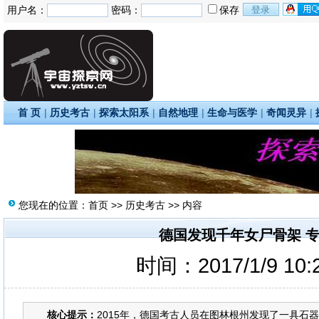
用户名：
密码：
保存
首 页
|
历史考古
|
探索太阳系
|
自然地理
|
生命与医学
|
奇闻灵异
|
您现在的位置：
首页
>>
历史考古
>> 内容
德国发现千年女尸骨架 
时间：2017/1/9 10
核心提示：
2015年，德国考古人员在图林根州发现了一具石