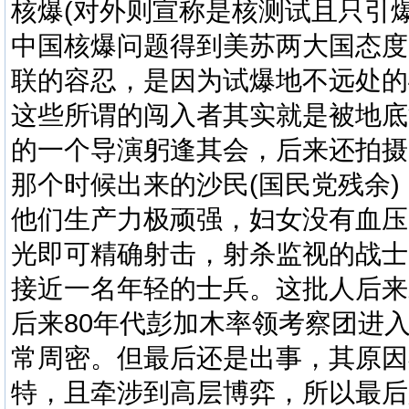
核爆(对外则宣称是核测试且只引
中国核爆问题得到美苏两大国态度
联的容忍，是因为试爆地不远处的
这些所谓的闯入者其实就是被地底
的一个导演躬逢其会，后来还拍摄
那个时候出来的沙民(国民党残余
他们生产力极顽强，妇女没有血压
光即可精确射击，射杀监视的战士
接近一名年轻的士兵。这批人后来
后来80年代彭加木率领考察团进
常周密。但最后还是出事，其原因
特，且牵涉到高层博弈，所以最后