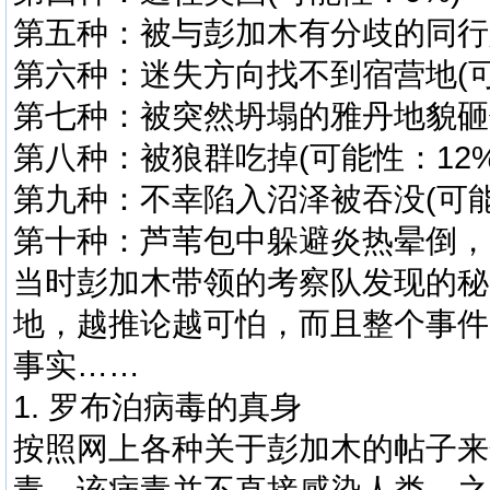
第五种：被与彭加木有分歧的同行人
第六种：迷失方向找不到宿营地(可
第七种：被突然坍塌的雅丹地貌砸住
第八种：被狼群吃掉(可能性：12%
第九种：不幸陷入沼泽被吞没(可能
第十种：芦苇包中躲避炎热晕倒，风
当时彭加木带领的考察队发现的秘
地，越推论越可怕，而且整个事件
事实……
1. 罗布泊病毒的真身
按照网上各种关于彭加木的帖子来
毒，该病毒并不直接感染人类，之