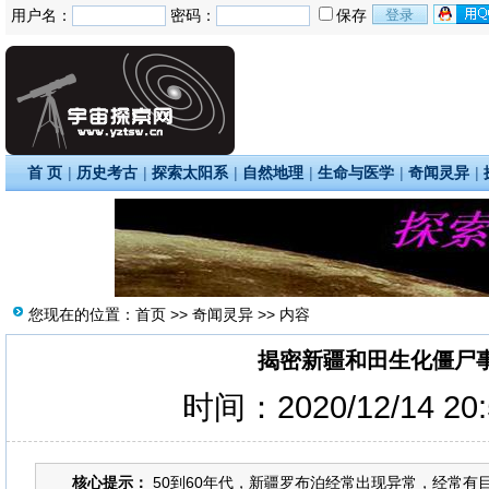
用户名：
密码：
保存
首 页
|
历史考古
|
探索太阳系
|
自然地理
|
生命与医学
|
奇闻灵异
|
您现在的位置：
首页
>>
奇闻灵异
>> 内容
揭密新疆和田生化僵尸
时间：2020/12/14 20
核心提示：
50到60年代，新疆罗布泊经常出现异常，经常