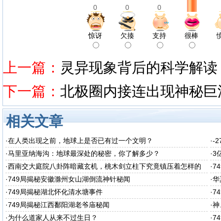
0
0
0
惊讶
欠揍
支持
很棒
上一篇：
灵异现象背后的科学解读
下一篇：
北极圈内接连出现神秘巨
相关文章
·
在人类出现之前，地球上是否已有过一个文明？
·
-
·
马里亚纳海沟：地球最深处的秘密，你了解多少？
·
3
·
西南交大庭院八卦阵暗藏玄机，桃木剑立柱下究竟镇压着怎样的
·
7
秘密呢
·
749局揭秘安徽滁州女山湖倒流神针秘闻
·
华
·
749局揭秘湖北怀化清水塘事件
·
7
·
749局揭秘江西鄱阳湖老爷庙秘闻
·
神
·
为什么道家人从来不过生日？
·
7