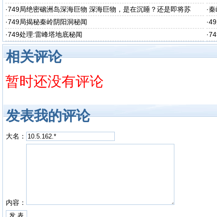
·
749局绝密硇洲岛深海巨物 深海巨物，是在沉睡？还是即将苏
·
秦
醒？
·
749局揭秘秦岭阴阳洞秘闻
·
4
·
749处理:雷峰塔地底秘闻
·
7
相关评论
暂时还没有评论
发表我的评论
大名：
内容：