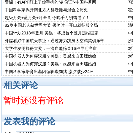
·
警惕！有APP盯上了你手机的“身份证”-中国科普网
·
习
产
·
中国科学家揭开南北方人群迁徙与混合之历史
·
霍
·
超级月亮+蓝月亮+月全食 今晚千万别错过了！
·
中
·
82岁中国老人获世界大奖 领奖时一开口就征服全场
·
清
·
中国计划2018年登月 美媒：将成首个登月远端国家
·
中
·
外媒看好中国航天事业：通过努力跻身太空精英俱乐部
·
沙
·
大学生发明摘得大奖：一滴血能筛查16种早期癌症
·
对
·
中国机器人为何穿汉服？美媒：灵感来自田螺姑娘
·
对
·
中国机器人为何穿汉服？美媒：灵感来自田螺姑娘
·
中
·
中国科学家培育出基因编辑瘦肉猪 脂肪减少24%
·
中
相关评论
暂时还没有评论
发表我的评论