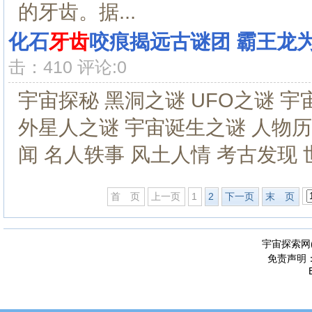
的牙齿。据...
化石
牙齿
咬痕揭远古谜团 霸王龙
击：410 评论:0
宇宙探秘 黑洞之谜 UFO之谜 宇
外星人之谜 宇宙诞生之谜 人物历
闻 名人轶事 风土人情 考古发现 世
首 页
上一页
1
2
下一页
末 页
宇宙探索网
免责声明