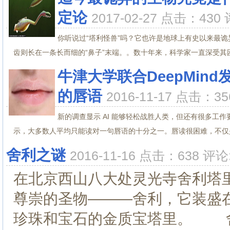
定论
2017-02-27 点击：430 
你听说过“塔利怪兽”吗？它也许是地球上有史以来最
齿则长在一条长而细的“鼻子”末端。。数十年来，科学家一直深受其困
牛津大学联合DeepMind
的唇语
2016-11-17 点击：35
新的调查显示 AI 能够轻松战胜人类，但还有很多
示，大多数人平均只能读对一句唇语的十分之一。唇读很困难，不仅是
舍利之谜
2016-11-16 点击：638 评论
在北京西山八大处灵光寺舍利塔
尊崇的圣物———舍利，它装盛在
珍珠和宝石的金质宝塔里。 