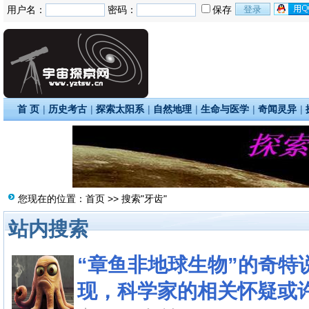
用户名：
密码：
保存
首 页
|
历史考古
|
探索太阳系
|
自然地理
|
生命与医学
|
奇闻灵异
|
您现在的位置：
首页
>> 搜索"牙齿"
站内搜索
“章鱼非地球生物”的奇特
现，科学家的相关怀疑或