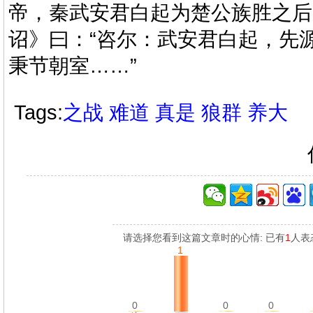
帝，秦武安君白起为楚公族胜之后
诏》曰：“咨尔：武安君白起，先
秉节朝室……”
Tags:
之战
难道
真是
狼群
养大
请选择您看到这篇文章时的心情: 已有
1
人表
1
0
0
0