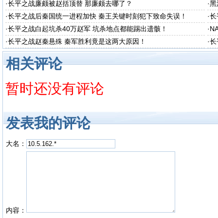
·
长平之战廉颇被赵括顶替 那廉颇去哪了？
·
黑
·
长平之战后秦国统一进程加快 秦王关键时刻犯下致命失误！
·
长
·
长平之战白起坑杀40万赵军 坑杀地点都能踢出遗骸！
·
N
·
长平之战赵秦悬殊 秦军胜利竟是这两大原因！
·
长
相关评论
暂时还没有评论
发表我的评论
大名：
内容：