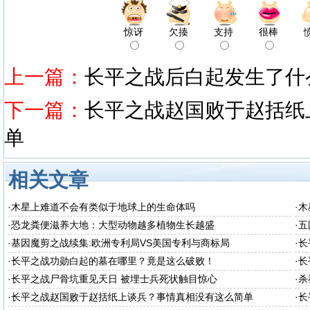
惊讶
欠揍
支持
很棒
上一篇：
长平之战后白起发生了什
下一篇：
长平之战赵国败于赵括纸
单
相关文章
·
木星上难道不会有类似于地球上的生命体吗
·
木
·
恐龙粪便滋养大地：大型动物越多植物生长越盛
·
五
·
基因魔剪之战续集:欧洲专利局VS美国专利与商标局
·
长
·
长平之战功勋白起的墓在哪里？竟是这么破败！
·
长
·
长平之战尸骨坑重见天日 被埋士兵死状触目惊心
·
杀
·
长平之战赵国败于赵括纸上谈兵？事情真相没有这么简单
·
长