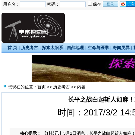
用户名：
密码：
保存
首 页
|
历史考古
|
探索太阳系
|
自然地理
|
生命与医学
|
奇闻灵异
|
您现在的位置：
首页
>>
历史考古
>> 内容
长平之战白起斩人如麻！
时间：2017/3/2 14
核心提示：
【科技讯】3月2日消息，长平之战白起斩人如麻