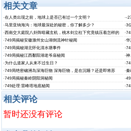
相关文章
·
在人类出现之前，地球上是否已有过一个文明？
·
-
·
马里亚纳海沟：地球最深处的秘密，你了解多少？
·
3
·
西南交大庭院八卦阵暗藏玄机，桃木剑立柱下究竟镇压着怎样的
·
7
秘密呢
·
749局揭秘安徽滁州女山湖倒流神针秘闻
·
华
·
749局揭秘湖北怀化清水塘事件
·
7
·
749局揭秘江西鄱阳湖老爷庙秘闻
·
神
·
为什么道家人从来不过生日？
·
7
·
749局绝密硇洲岛深海巨物 深海巨物，是在沉睡？还是即将苏
·
秦
醒？
·
749局揭秘秦岭阴阳洞秘闻
·
4
·
749处理:雷峰塔地底秘闻
·
7
相关评论
暂时还没有评论