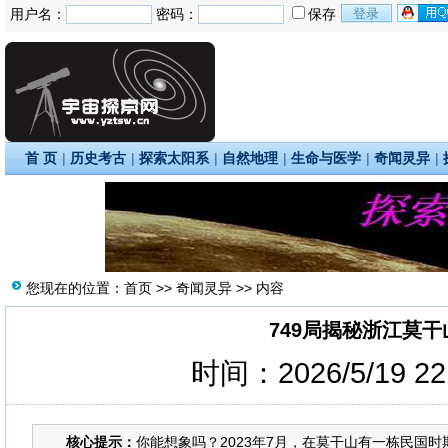
用户名：
密码：
保存
首 页
|
历史考古
|
探索太阳系
|
自然地理
|
生命与医学
|
奇闻灵异
|
您现在的位置：
首页
>>
奇闻灵异
>> 内容
749局揭秘浙江莫
时间：2026/5/19 2
核心提示：
你能想象吗？2023年7月，在莫干山有一栋民国