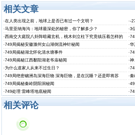
相关文章
·
在人类出现之前，地球上是否已有过一个文明？
·
-
·
马里亚纳海沟：地球最深处的秘密，你了解多少？
·
3
·
西南交大庭院八卦阵暗藏玄机，桃木剑立柱下究竟镇压着怎样的
·
7
秘密呢
·
749局揭秘安徽滁州女山湖倒流神针秘闻
·
华
·
749局揭秘湖北怀化清水塘事件
·
7
·
749局揭秘江西鄱阳湖老爷庙秘闻
·
神
·
为什么道家人从来不过生日？
·
7
·
749局绝密硇洲岛深海巨物 深海巨物，是在沉睡？还是即将苏
·
秦
醒？
·
749局揭秘秦岭阴阳洞秘闻
·
4
·
749处理:雷峰塔地底秘闻
·
7
相关评论