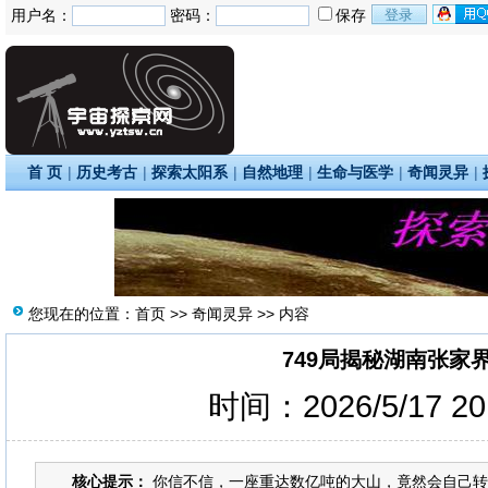
用户名：
密码：
保存
首 页
|
历史考古
|
探索太阳系
|
自然地理
|
生命与医学
|
奇闻灵异
|
您现在的位置：
首页
>>
奇闻灵异
>> 内容
749局揭秘湖南张家
时间：2026/5/17 2
核心提示：
你信不信，一座重达数亿吨的大山，竟然会自己转