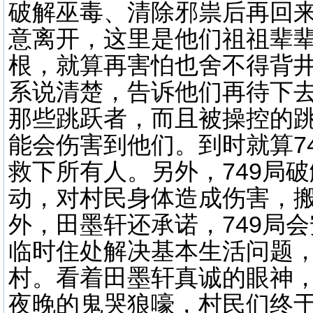
破解巫毒、清除邪祟后再回
意离开，这里是他们祖祖辈
根，就算再害怕也舍不得背
系说清楚，告诉他们再待下
那些跳跃者，而且被操控的
能会伤害到他们。到时就算7
救下所有人。另外，749局
动，对村民身体造成伤害，
外，田墨轩还承诺，749局
临时住处解决基本生活问题
村。看着田墨轩真诚的眼神
夜晚的鬼哭狼嚎，村民们终