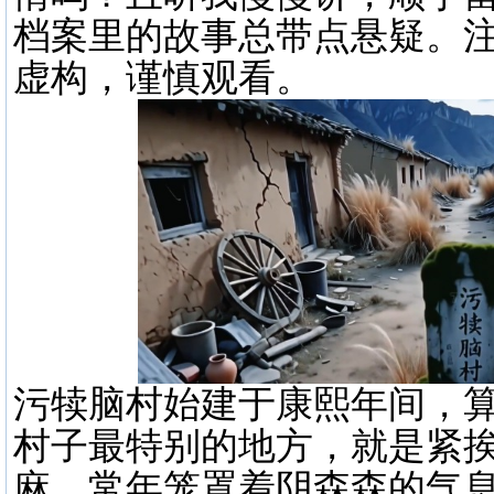
档案里的故事总带点悬疑。
虚构，谨慎观看。
污犊脑村始建于康熙年间，算
村子最特别的地方，就是紧
麻，常年笼罩着阴森森的气息