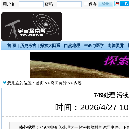
用户名：
密码：
保存
首 页
|
历史考古
|
探索太阳系
|
自然地理
|
生命与医学
|
奇闻灵异
|
您现在的位置：
首页
>>
奇闻灵异
>> 内容
749处理 污
时间：2026/4/27 1
核心提示：
749局曾介入处理过一起污犊脑村的诡异事件。