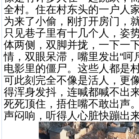
全村。住在村东头的一户人
为来了小偷，刚打开房门，
只见巷子里有十几个人，姿
体两侧，双脚并拢，一下一
情，双眼呆滞，嘴里发出“呵
电影里的僵尸。这些人都是
可此刻完全不像是活人，更
得浑身发抖，连喊都喊不出
死死顶住，捂住嘴不敢出声
声闷响，听得人心脏快蹦出