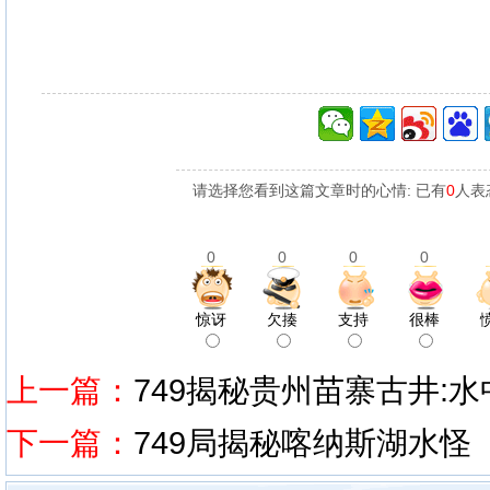
请选择您看到这篇文章时的心情: 已有
0
人表
0
0
0
0
惊讶
欠揍
支持
很棒
上一篇：
749揭秘贵州苗寨古井:
下一篇：
749局揭秘喀纳斯湖水怪