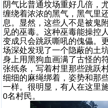
阴气比普通坟场重好几倍，
缠绕着浓浓的黑气，黑气里
息。显然，这些人不是被鬼
见的巫毒。这种巫毒能操控
变成只会跳跃嘶吼的傀儡。
场深处发现了一个隐蔽的土
身上用黑狗血画满了古怪的
张纸条，写着村里那些跳跃
细细的麻绳绑着，姿势和那
一样。很明显，有人在这里施
0名村民。