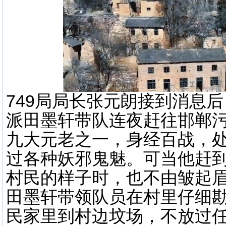
749局局长张元朗接到消息
派田墨轩带队连夜赶往邯郸污
九大元老之一，身经百战，
过各种妖邪鬼魅。可当他赶
村民的样子时，也不由皱起
田墨轩带领队员在村里仔细
民家里到村边坟场，不放过