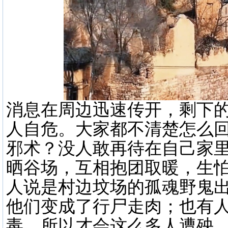
消息在周边迅速传开，剩下的
人自危。大家都不清楚怎么
邪术？没人敢再待在自己家
晒谷场，互相抱团取暖，生
人说是村边坟场的孤魂野鬼
他们变成了行尸走肉；也有
毒，所以才会这么多人遭殃，