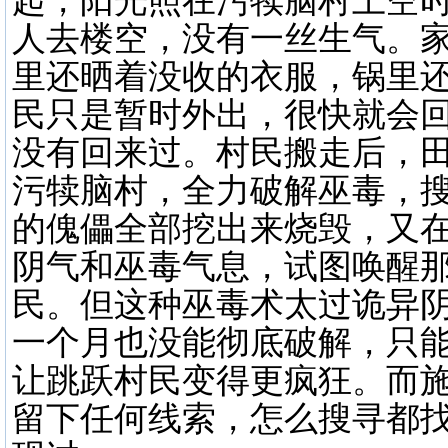
起，阳光照在污犊脑村上空
人去楼空，没有一丝生气。
里还晒着没收的衣服，锅里
民只是暂时外出，很快就会
没有回来过。村民搬走后，田
污犊脑村，全力破解巫毒，
的傀儡全部挖出来烧毁，又
阴气和巫毒气息，试图唤醒那
民。但这种巫毒术太过诡异阴
一个月也没能彻底破解，只
让跳跃村民变得更疯狂。而
留下任何线索，怎么搜寻都