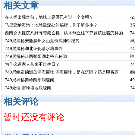
相关文章
·
在人类出现之前，地球上是否已有过一个文明？
·
-
·
马里亚纳海沟：地球最深处的秘密，你了解多少？
·
3
·
西南交大庭院八卦阵暗藏玄机，桃木剑立柱下究竟镇压着怎样的
·
7
秘密呢
·
749局揭秘安徽滁州女山湖倒流神针秘闻
·
华
·
749局揭秘湖北怀化清水塘事件
·
7
·
749局揭秘江西鄱阳湖老爷庙秘闻
·
神
·
为什么道家人从来不过生日？
·
7
·
749局绝密硇洲岛深海巨物 深海巨物，是在沉睡？还是即将苏
·
秦
醒？
·
749局揭秘秦岭阴阳洞秘闻
·
4
·
749处理:雷峰塔地底秘闻
·
7
相关评论
暂时还没有评论