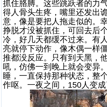
抓住胳膊。这些跳跃者的力
得人骨头生疼，嘴里还发出
意，像是要把人拖走似的。
挣脱才没被抓住，可回去后
冷，好几天都缓不过来。有
亮就停下动作，像木偶一样
推都没反应。只有到天黑，
吼，仿佛一到晚上就会变异
睡，一直保持那种状态，整
作呕。一夜之间，150人变