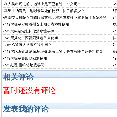
·
在人类出现之前，地球上是否已有过一个文明？
·
-
·
马里亚纳海沟：地球最深处的秘密，你了解多少？
·
3
·
西南交大庭院八卦阵暗藏玄机，桃木剑立柱下究竟镇压着怎样的
·
7
秘密呢
·
749局揭秘安徽滁州女山湖倒流神针秘闻
·
华
·
749局揭秘湖北怀化清水塘事件
·
7
·
749局揭秘江西鄱阳湖老爷庙秘闻
·
神
·
为什么道家人从来不过生日？
·
7
·
749局绝密硇洲岛深海巨物 深海巨物，是在沉睡？还是即将苏
·
秦
醒？
·
749局揭秘秦岭阴阳洞秘闻
·
4
·
749处理:雷峰塔地底秘闻
·
7
相关评论
暂时还没有评论
发表我的评论