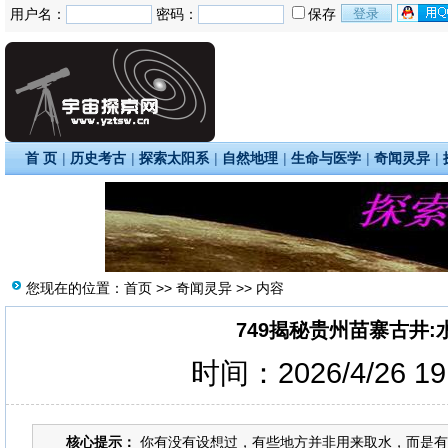
用户名：
密码：
保存
首 页
|
历史考古
|
探索太阳系
|
自然地理
|
生命与医学
|
奇闻灵异
|
您现在的位置：
首页
>>
奇闻灵异
>> 内容
749揭秘贵州苗寨古井
时间：2026/4/26 1
核心提示：
你有没有设想过，有些地方并非用来取水，而是有