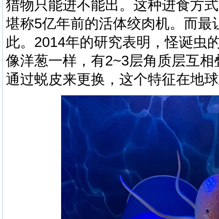
猎物只能进不能出。这种进食方式
堪称
5
亿年前的活体绞肉机。而最
此。
2014
年的研究表明，
怪诞虫
像洋葱一样，有
2~3
层角质层互相
通过蜕皮来更换，这个特征在地球