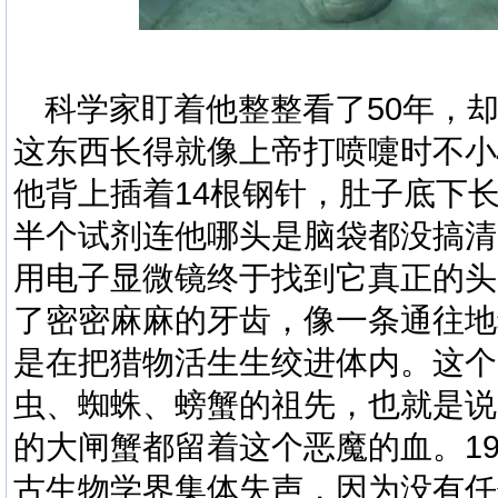
科学家盯着他整整看了
50
年，
这东西长得就像上帝打喷嚏时不小
他背上插着
14
根钢针，肚子底下
半个试剂连他哪头是脑袋都没搞清
用电子显微镜终于找到它真正的头
了密密麻麻的牙齿，像一条通往地
是在把猎物活生生
绞
进体内。这个
虫、蜘蛛、螃蟹的祖先，也就是说
的大闸蟹都留着这个恶魔的血。
1
古生物学界集体失
声
，因为没有任