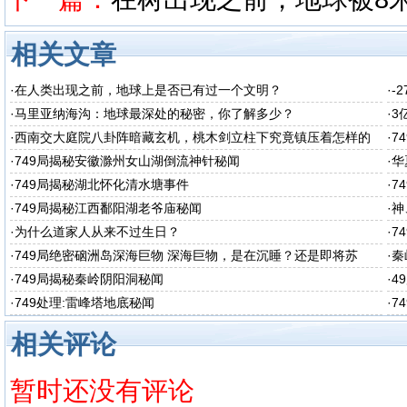
相关文章
·
在人类出现之前，地球上是否已有过一个文明？
·
-
·
马里亚纳海沟：地球最深处的秘密，你了解多少？
·
3
·
西南交大庭院八卦阵暗藏玄机，桃木剑立柱下究竟镇压着怎样的
·
7
秘密呢
·
749局揭秘安徽滁州女山湖倒流神针秘闻
·
华
·
749局揭秘湖北怀化清水塘事件
·
7
·
749局揭秘江西鄱阳湖老爷庙秘闻
·
神
·
为什么道家人从来不过生日？
·
7
·
749局绝密硇洲岛深海巨物 深海巨物，是在沉睡？还是即将苏
·
秦
醒？
·
749局揭秘秦岭阴阳洞秘闻
·
4
·
749处理:雷峰塔地底秘闻
·
7
相关评论
暂时还没有评论