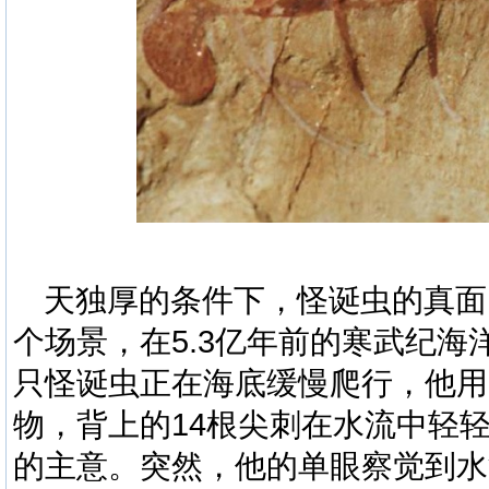
天独厚的条件下，
怪诞虫
的真面
个场景，在
5.3
亿年前的寒武纪海
只
怪诞虫
正在海底缓慢爬行，他用
物，背上的
14
根尖刺在水流中轻
的主意。突然，他的单眼察觉到水