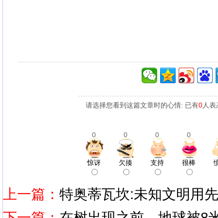
请选择您看到这篇文章时的心情: 已有
0
人表
0
0
0
0
惊讶
欠揍
支持
很棒
上一篇：
特奥蒂瓦坎:未知文明用
下一篇：
在树出现之前，地球被8米