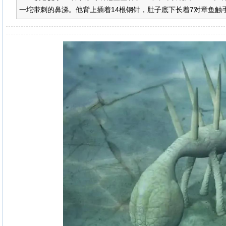
一坨带刺的鼻涕。他背上插着14根钢针，肚子底下长着7对章鱼触手