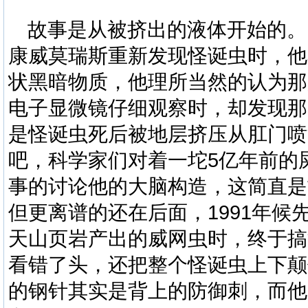
故事是从被挤出的液体开始的。
康威莫瑞斯重新发现怪诞虫时，他
状黑暗物质，他理所当然的认为那
电子显微镜仔细观察时，却发现那
是
怪诞虫
死后被地层挤压从肛门喷
吧，科学家们对着一坨
5
亿年前的
事的讨论他的大脑构造，这简直是
但更离谱的还在后面，
1991
年
候
天山页岩产出的威网虫时，终于搞
看错了头，还把整个
怪诞虫
上下颠
的钢针其实是背上的防御刺，而他