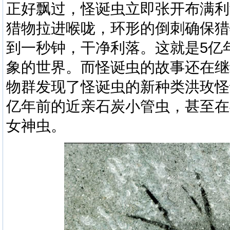
正好飘过，
怪诞虫
立即张开布满利
猎物拉进喉咙，环形的倒刺确保猎
到一秒钟，干净利落。这就是
5
亿
象的世界。而
怪诞虫
的故事还在继
物群发现了
怪诞虫
的新种类
洪玫怪
亿年前的近亲石炭小管虫，甚至在
女神虫。