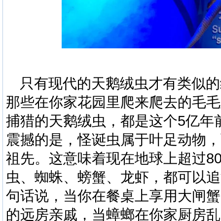
只有现代的天鹅绒虫才有类似的
那些在你家花园里爬来爬去的毛毛
捕猎的天鹅绒虫，都是这个
5
亿年
震撼的是，
怪诞虫
属于
叶足
动物，
祖先。这意味着现在地球上超过
8
虫、蜘蛛、螃蟹、龙虾，都可以追
句话说，当你在餐桌上享用大闸蟹
的远房亲戚，当蟑螂在你家厨房乱