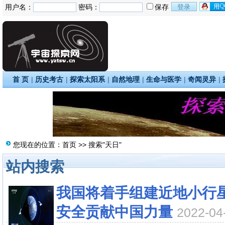
用户名：
密码：
保存
首 页
|
历史考古
|
探索太阳系
|
自然地理
|
生命与医学
|
奇闻灵异
|
您现在的位置：
首页
>> 搜索"天日"
站内搜索
我国将着手组建近地小行
安全贡献中国力量
2022-0