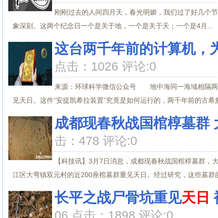
刚刚过去的人间四月天，春光明媚，我们过了好几个节日
象深刻。这两个纪念日一个是关于地，一个是关于天；一个是4月...
这台两千年前的计算机，
点击：1026 评论:0
来源：环球科学微信公众号 地中海同一海域相隔两
见天日。这件“安提凯希拉装置”究竟是如何运行的，两千年前的古希腊
成都现春秋战国棺椁墓群 
击：478 评论:0
【科技讯】3月7日消息，成都现春秋战国棺椁墓群，
江区大弯镇双元村的近200座棺墓群重见天日。经过研究，这些墓群的
长平之战尸骨坑重见
天日
06 点击：1898 评论:0