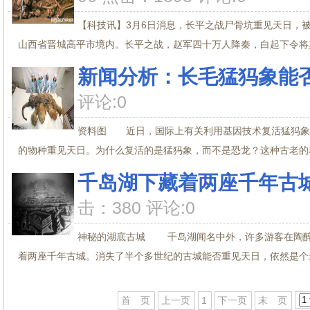
【科技讯】3月6日消息，长平之战尸骨坑重见天日，
山西省晋城高平市境内。长平之战，赵军四十万人降秦，白起下令将其坑
新闻分析：长毛猛犸象能
评论:0
资料图 近日，国际上有关利用基因技术复活猛犸象的
的物种重见天日。为什么复活的是猛犸象，而不是恐龙？这种古老的动
千岛湖下藏着两座千年古城
击：380 评论:0
神秘的湖底古城 千岛湖闻名中外，许多游客在陶醉
着两座千年古城。消失了半个多世纪的古城能否重见天日，依然是个未解
首 页
上一页
1
下一页
末 页