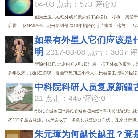
04-08 点击：573 评论:0
图为土卫六在红外线和紫外线下的模样。根据一篇最新
烷雾”。从NASA卡西尼号探测器2013年拍摄的照片来看，这与土卫六的
如果有外星人它们应该是
明
2017-03-08 点击：3007 
新浪科技讯 北京时间3月8日消息，据国外媒体报道
多年以来，我们在影视、漫画中见到过小绿人、长着昆虫眼睛的怪物，
中科院科研人员复原新疆
21 点击：445 评论:0
“汉代长城资源”“唐代长城资源南线”“唐代长城资源
将200多座古烽燧、戍堡连成了一条条长城资源分布线，复原出新疆古代
朱元璋为何越长越丑？竟