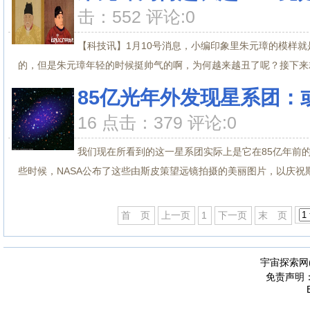
击：552 评论:0
【科技讯】1月10号消息，小编印象里朱元璋的模样
的，但是朱元璋年轻的时候挺帅气的啊，为何越来越丑了呢？接下来就
85亿光年外发现星系团：
16 点击：379 评论:0
我们现在所看到的这一星系团实际上是它在85亿年前
些时候，NASA公布了这些由斯皮策望远镜拍摄的美丽图片，以庆祝斯皮
首 页
上一页
1
下一页
末 页
宇宙探索网
免责声明