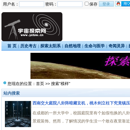
用户名：
密码：
保存
首 页
|
历史考古
|
探索太阳系
|
自然地理
|
生命与医学
|
奇闻灵异
|
您现在的位置：
首页
>> 搜索"模样"
站内搜索
西南交大庭院八卦阵暗藏玄机，桃木剑立柱下究竟镇压
在成都的一所大学中，校园庭院里有个如假包换的八卦
景观装饰。然而，了解情况的学生没一个敢在夜里靠近，