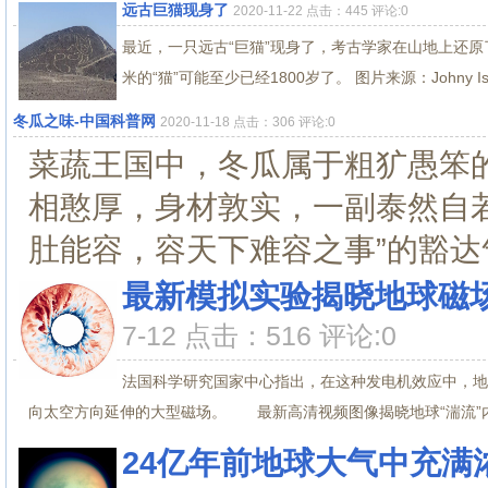
远古巨猫现身了
2020-11-22 点击：445 评论:0
最近，一只远古“巨猫”现身了，考古学家在山地上还原
米的“猫”可能至少已经1800岁了。 图片来源：Johny Isla 
冬瓜之味-中国科普网
2020-11-18 点击：306 评论:0
菜蔬王国中，冬瓜属于粗犷愚笨
相憨厚，身材敦实，一副泰然自
肚能容，容天下难容之事”的豁达气
最新模拟实验揭晓地球磁
7-12 点击：516 评论:0
法国科学研究国家中心指出，在这种发电机效应中，地
向太空方向延伸的大型磁场。 最新高清视频图像揭晓地球“湍流”内
24亿年前地球大气中充满