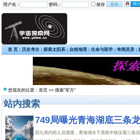
用户名：
密码：
保存
首 页
|
历史考古
|
探索太阳系
|
自然地理
|
生命与医学
|
奇闻灵异
|
您现在的位置：
首页
>> 搜索"军方"
站内搜索
749局曝光青海湖底三条
四九局内部人员透露，青海湖水下竟暗中镇压着三条活