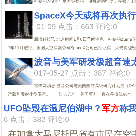
神秘的749局与军方策划的一项机密切行动，在祁连山山
SpaceX今天或将再次
-01-09 点击：663 评论:0
新浪科技讯 北京时间1月8日早间消息，神秘的Zum
7年11月进行。美国太空探索公司SpaceX公司已经证实，火箭将秘密搭
波音与美军研发极超音速
017-05-27 点击：387 评论:0
雷锋网消息 波音公司与美国国防高级研究计划局（DA
运载和发射小型卫星。 过去几年，美国军方一直在寻找低成本、短期
UFO坠毁在温尼伯湖中？
军方
称
6 点击：382 评论:0
在加拿大马尼托巴省有市民在空中